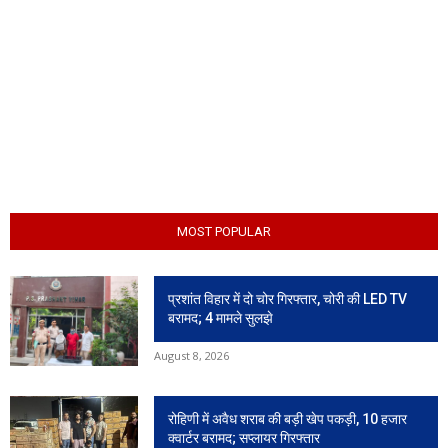
MOST POPULAR
प्रशांत विहार में दो चोर गिरफ्तार, चोरी की LED TV
बरामद; 4 मामले सुलझे
August 8, 2026
रोहिणी में अवैध शराब की बड़ी खेप पकड़ी, 10 हजार
क्वार्टर बरामद; सप्लायर गिरफ्तार