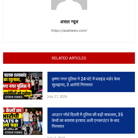
असल न्यूज
https://asalnews.com/
RELATED ARTICLES
कृष्णा नगर पुलिस ने 24 घंटे में ब्लाइंड मर्डर केस
सुलझाया, 3 आरोपी गिरफ्तार
July 27, 2026
crime news
आउटर नॉर्थ दिल्ली में पुलिस की बड़ी सफलता, 35
केसों का बदमाश इरशाद अली एनकाउंटर के बाद
गिरफ्तार
crime news
July 2, 2026