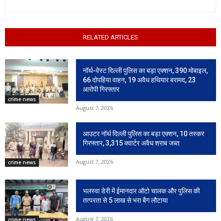
RELATED ARTICLES
नॉर्थ-वेस्ट दिल्ली पुलिस का बड़ा एक्शन, 390 मोबाइल,
66 दोपहिया वाहन, 19 अवैध हथियार बरामद, 23
आरोपी गिरफ्तार
crime news
August 7, 2026
आउटर नॉर्थ दिल्ली पुलिस का बड़ा एक्शन, 10 तस्कर
गिरफ्तार, 3,315 क्वार्टर अवैध शराब जब्त
August 7, 2026
crime news
भलस्वा डेरी में ईमानदार ऑटो चालक और पुलिस की
तत्परता से 5 लाख से भरा बैग लौटाया
August 7, 2026
crime news