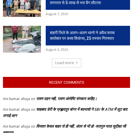
तत्परता से 5 लाख से भरा बैग लौटाया
August 7, 2026
बाहरी जिले के अलग-अलग थानो ने अवैध शराब
कारोबार पर कसा शिकंजा, 25 तस्कर गिरफ्तार
August 6, 2026
Load more
RECENT COMMENTS
रावण दहन नही, रावण अंत्येष्टि संस्कार कहिए।
Ani kumar ahuja
on
शाहबाद डेरी के प्रह्लादपुर बांगर में बदमाशो ने SBI के ATM में लूट बाद
Ani kumar ahuja
on
लगाई आग
विस्तार केवल बाहर से ही नहीं, अंतर से भी हो -सतगुरु माता सुदीक्षा जी
Ani kumar ahuja
on
महाराज