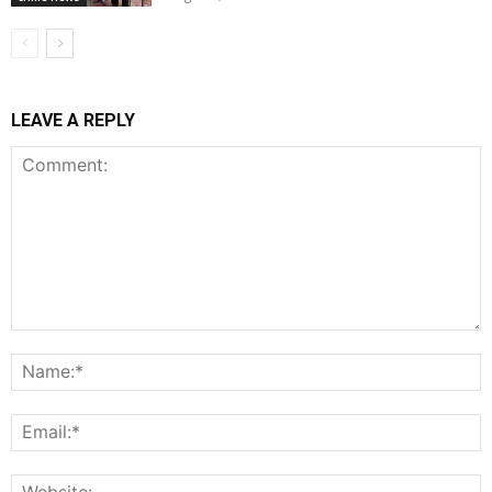
LEAVE A REPLY
Comment:
N
E
W