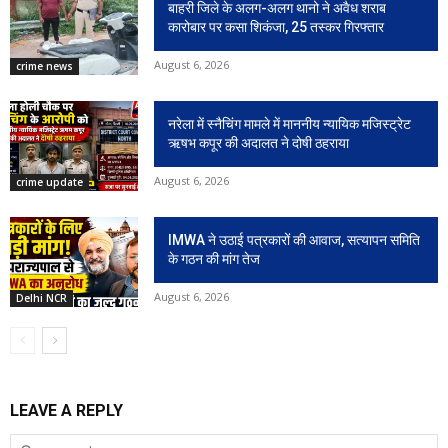
बाहरी जिले के अलग-अलग थानो ने अवैध शराब
कारोबार पर कसा शिकंजा, 25 तस्कर गिरफ्तार
August 6, 2026
crime news
नरेला में स्नैचिंग मामले में माननीय न्यायिक मजिस्ट्रेट
ऋषभ कपूर की अदालत ने दोषी ठहराया
August 6, 2026
crime update
IMWA ने उठाई पत्रकारों की आवाज, सत्यापन समिति
के गठन की मांग तेज
August 6, 2026
Delhi NCR
LEAVE A REPLY