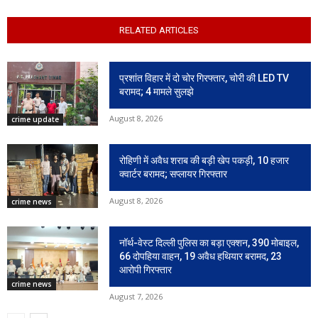
RELATED ARTICLES
प्रशांत विहार में दो चोर गिरफ्तार, चोरी की LED TV
बरामद; 4 मामले सुलझे
August 8, 2026
crime update
रोहिणी में अवैध शराब की बड़ी खेप पकड़ी, 10 हजार
क्वार्टर बरामद; सप्लायर गिरफ्तार
August 8, 2026
crime news
नॉर्थ-वेस्ट दिल्ली पुलिस का बड़ा एक्शन, 390 मोबाइल,
66 दोपहिया वाहन, 19 अवैध हथियार बरामद, 23
आरोपी गिरफ्तार
crime news
August 7, 2026