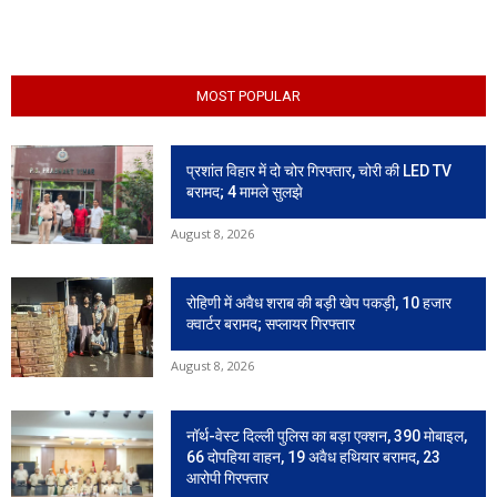
MOST POPULAR
प्रशांत विहार में दो चोर गिरफ्तार, चोरी की LED TV
बरामद; 4 मामले सुलझे
August 8, 2026
रोहिणी में अवैध शराब की बड़ी खेप पकड़ी, 10 हजार
क्वार्टर बरामद; सप्लायर गिरफ्तार
August 8, 2026
नॉर्थ-वेस्ट दिल्ली पुलिस का बड़ा एक्शन, 390 मोबाइल,
66 दोपहिया वाहन, 19 अवैध हथियार बरामद, 23
आरोपी गिरफ्तार