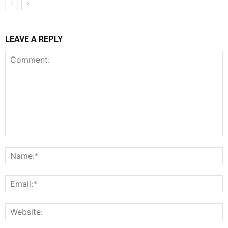
LEAVE A REPLY
Comment:
N
E
W