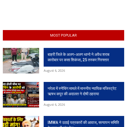
MOST POPULAR
बाहरी जिले के अलग-अलग थानो ने अवैध शराब
कारोबार पर कसा शिकंजा, 25 तस्कर गिरफ्तार
August 6, 2026
नरेला में स्नैचिंग मामले में माननीय न्यायिक मजिस्ट्रेट
ऋषभ कपूर की अदालत ने दोषी ठहराया
August 6, 2026
IMWA ने उठाई पत्रकारों की आवाज, सत्यापन समिति