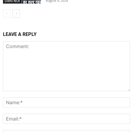
August 6, 2026
Delhi NCR
LEAVE A REPLY
Comment:
N
E
W