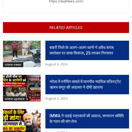
https://asalnews.com/
RELATED ARTICLES
बाहरी जिले के अलग-अलग थानो ने अवैध शराब
कारोबार पर कसा शिकंजा, 25 तस्कर गिरफ्तार
August 6, 2026
crime news
नरेला में स्नैचिंग मामले में माननीय न्यायिक मजिस्ट्रेट
ऋषभ कपूर की अदालत ने दोषी ठहराया
August 6, 2026
crime update
IMWA ने उठाई पत्रकारों की आवाज, सत्यापन समिति
के गठन की मांग तेज