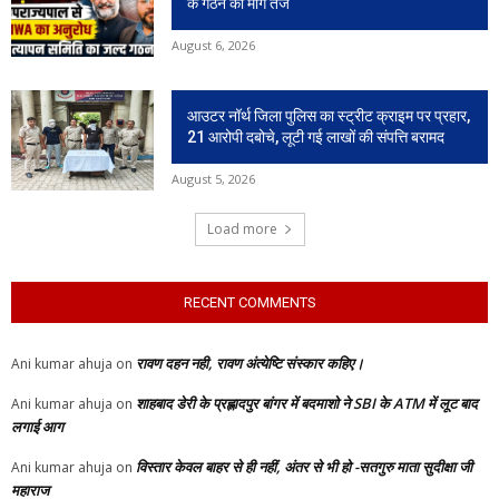
के गठन की मांग तेज
August 6, 2026
आउटर नॉर्थ जिला पुलिस का स्ट्रीट क्राइम पर प्रहार,
21 आरोपी दबोचे, लूटी गई लाखों की संपत्ति बरामद
August 5, 2026
Load more
RECENT COMMENTS
रावण दहन नही, रावण अंत्येष्टि संस्कार कहिए।
Ani kumar ahuja
on
शाहबाद डेरी के प्रह्लादपुर बांगर में बदमाशो ने SBI के ATM में लूट बाद
Ani kumar ahuja
on
लगाई आग
विस्तार केवल बाहर से ही नहीं, अंतर से भी हो -सतगुरु माता सुदीक्षा जी
Ani kumar ahuja
on
महाराज