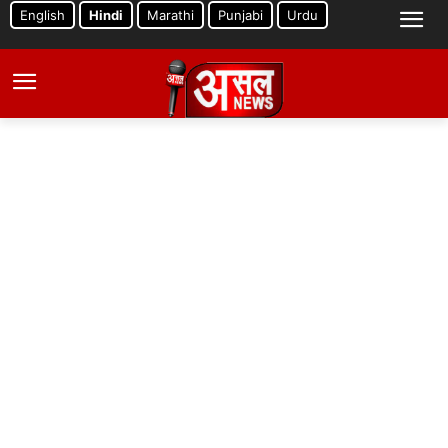
English
Hindi
Marathi
Punjabi
Urdu