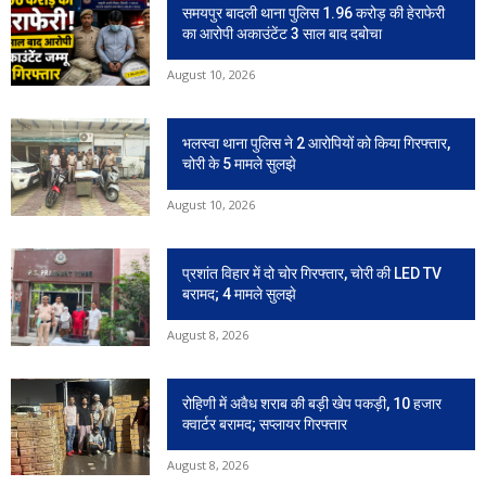
समयपुर बादली थाना पुलिस 1.96 करोड़ की हेराफेरी
का आरोपी अकाउंटेंट 3 साल बाद दबोचा
August 10, 2026
भलस्वा थाना पुलिस ने 2 आरोपियों को किया गिरफ्तार,
चोरी के 5 मामले सुलझे
August 10, 2026
प्रशांत विहार में दो चोर गिरफ्तार, चोरी की LED TV
बरामद; 4 मामले सुलझे
August 8, 2026
रोहिणी में अवैध शराब की बड़ी खेप पकड़ी, 10 हजार
क्वार्टर बरामद; सप्लायर गिरफ्तार
August 8, 2026