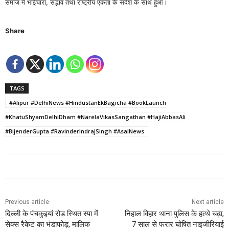
समाज में भाईचारा, सद्भाव तथा राष्ट्रीय एकता के संदेश के साथ हुआ।
Share
TAGS
#Alipur #DelhiNews #HindustanEkBagicha #BookLaunch
#KhatuShyamDelhiDham #NarelaVikasSangathan #HajiAbbasAli
#BijenderGupta #RavinderIndrajSingh #AsalNews
Previous article
Next article
दिल्ली के पंचकुइयां रोड स्थित स्पा में
निहाल विहार थाना पुलिस के हत्थे चढ़ा,
सेक्स रैकेट का भंडाफोड़, मालिक
7 साल से फरार घोषित नाइजीरियाई