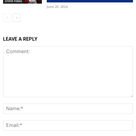
crime news
June 20, 2026
LEAVE A REPLY
Comment:
N
E