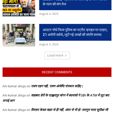
के गठन की मांग तेज
August 6, 2026
आउटर नॉर्थ जिला पुलिस का स्ट्रीट क्राइम पर प्रहार,
21 आरोपी दबोचे, लूटी गई लाखों की संपत्ति बरामद
August 5, 2026
Load more
RECENT COMMENTS
रावण दहन नही, रावण अंत्येष्टि संस्कार कहिए।
Ani kumar ahuja
on
शाहबाद डेरी के प्रह्लादपुर बांगर में बदमाशो ने SBI के ATM में लूट बाद
Ani kumar ahuja
on
लगाई आग
विस्तार केवल बाहर से ही नहीं, अंतर से भी हो -सतगुरु माता सुदीक्षा जी
Ani kumar ahuja
on