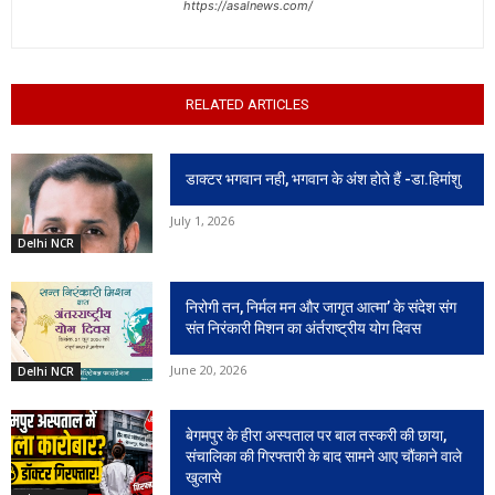
https://asalnews.com/
RELATED ARTICLES
डाक्टर भगवान नही, भगवान के अंश होते हैं -डा.हिमांशु
July 1, 2026
Delhi NCR
निरोगी तन, निर्मल मन और जागृत आत्मा’ के संदेश संग
संत निरंकारी मिशन का अंर्तराष्ट्रीय योग दिवस
June 20, 2026
Delhi NCR
बेगमपुर के हीरा अस्पताल पर बाल तस्करी की छाया,
संचालिका की गिरफ्तारी के बाद सामने आए चौंकाने वाले
खुलासे