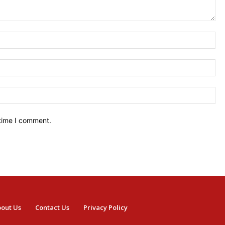
Na
Ema
We
 time I comment.
out Us
Contact Us
Privacy Policy