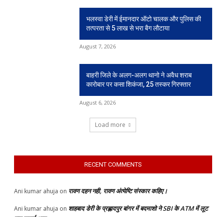
भलस्वा डेरी में ईमानदार ऑटो चालक और पुलिस की
तत्परता से 5 लाख से भरा बैग लौटाया
August 7, 2026
बाहरी जिले के अलग-अलग थानो ने अवैध शराब
कारोबार पर कसा शिकंजा, 25 तस्कर गिरफ्तार
August 6, 2026
Load more
RECENT COMMENTS
रावण दहन नही, रावण अंत्येष्टि संस्कार कहिए।
Ani kumar ahuja
on
शाहबाद डेरी के प्रह्लादपुर बांगर में बदमाशो ने SBI के ATM में लूट
Ani kumar ahuja
on