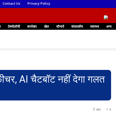
Contact Us
Privacy Policy
न
टेक्नोलॉजी
कारोबार
खेल
सौन्दर्य
संपादकीय
स्वास्थ्य
अन्य
फीचर, AI चैटबॉट नहीं देगा गलत
461
0