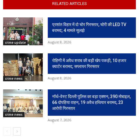
RELATED ARTICLES
प्रशांत विहार में दो चोर गिरफ्तार, चोरी की LED TV
बरामद; 4 मामले सुलझे
August 8, 2026
crime update
रोहिणी में अवैध शराब की बड़ी खेप पकड़ी, 10 हजार
क्वार्टर बरामद; सप्लायर गिरफ्तार
August 8, 2026
crime news
नॉर्थ-वेस्ट दिल्ली पुलिस का बड़ा एक्शन, 390 मोबाइल,
66 दोपहिया वाहन, 19 अवैध हथियार बरामद, 23
आरोपी गिरफ्तार
crime news
August 7, 2026