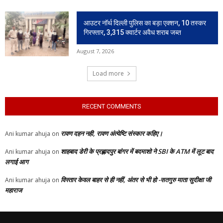
आउटर नॉर्थ दिल्ली पुलिस का बड़ा एक्शन, 10 तस्कर
गिरफ्तार, 3,315 क्वार्टर अवैध शराब जब्त
August 7, 2026
Load more
RECENT COMMENTS
रावण दहन नही, रावण अंत्येष्टि संस्कार कहिए।
Ani kumar ahuja
on
शाहबाद डेरी के प्रह्लादपुर बांगर में बदमाशो ने SBI के ATM में लूट बाद
Ani kumar ahuja
on
लगाई आग
विस्तार केवल बाहर से ही नहीं, अंतर से भी हो -सतगुरु माता सुदीक्षा जी
Ani kumar ahuja
on
महाराज