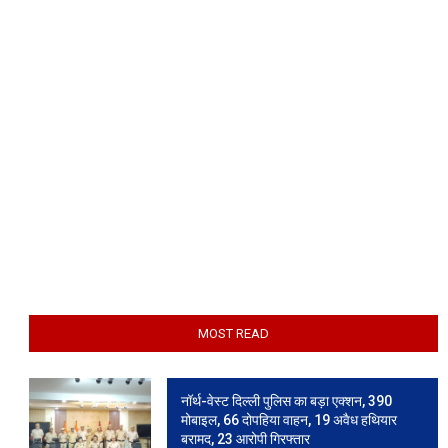
MOST READ
नॉर्थ-वेस्ट दिल्ली पुलिस का बड़ा एक्शन, 390
मोबाइल, 66 दोपहिया वाहन, 19 अवैध हथियार
बरामद, 23 आरोपी गिरफ्तार