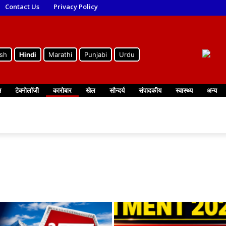
Contact Us
Privacy Policy
ish
Hindi
Marathi
Punjabi
Urdu
न
टेक्नोलॉजी
कारोबार
खेल
सौन्दर्य
संपादकीय
स्वास्थ्य
अन्य