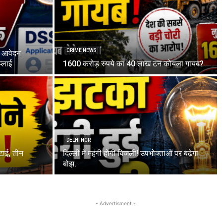
CRIME NEWS
र आवेदन
प्लाई
1600 करोड़ रुपये का 40 लाख टन कोयला गायब?
DELHI NCR
टाई, तीन
दिल्ली में महंगी होगी बिजली! उपभोक्ताओं पर बढ़ेगा
बोझ.
- Advertisment -