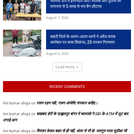
भलस्वा डेरी में ईमानदार ऑटो चालक और पुलिस की
तत्परता से 5 लाख से भरा बैग लौटाया
August 7, 2026
बाहरी जिले के अलग-अलग थानो ने अवैध शराब
कारोबार पर कसा शिकंजा, 25 तस्कर गिरफ्तार
August 6, 2026
Load more
RECENT COMMENTS
रावण दहन नही, रावण अंत्येष्टि संस्कार कहिए।
Ani kumar ahuja
on
शाहबाद डेरी के प्रह्लादपुर बांगर में बदमाशो ने SBI के ATM में लूट बाद
Ani kumar ahuja
on
लगाई आग
विस्तार केवल बाहर से ही नहीं, अंतर से भी हो -सतगुरु माता सुदीक्षा जी
Ani kumar ahuja
on