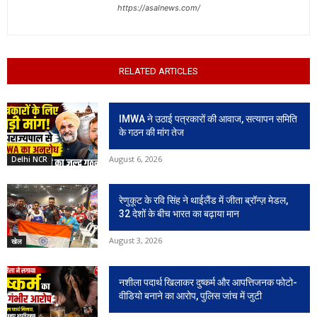
https://asalnews.com/
RELATED ARTICLES
IMWA ने उठाई पत्रकारों की आवाज, सत्यापन समिति
के गठन की मांग तेज
August 6, 2026
Delhi NCR
रेणुकूट के रवि सिंह ने थाईलैंड में जीता ब्रॉन्ज़ मेडल,
32 देशों के बीच भारत का बढ़ाया मान
August 3, 2026
खेल
नशीला पदार्थ खिलाकर दुष्कर्म और आपत्तिजनक फोटो-
वीडियो बनाने का आरोप, पुलिस जांच में जुटी