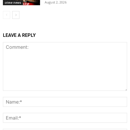
August 2, 2026
crime news
LEAVE A REPLY
Comment:
N
E