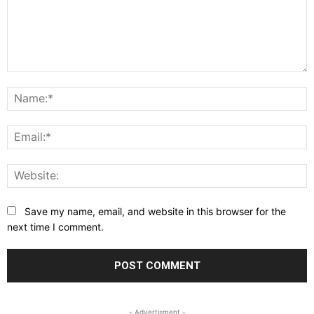
Comment:
N
E
W
Save my name, email, and website in this browser for the
next time I comment.
- Advertisment -