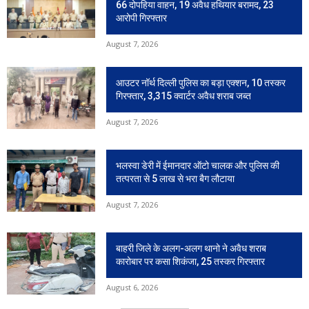
66 दोपहिया वाहन, 19 अवैध हथियार बरामद, 23
आरोपी गिरफ्तार
August 7, 2026
आउटर नॉर्थ दिल्ली पुलिस का बड़ा एक्शन, 10 तस्कर
गिरफ्तार, 3,315 क्वार्टर अवैध शराब जब्त
August 7, 2026
भलस्वा डेरी में ईमानदार ऑटो चालक और पुलिस की
तत्परता से 5 लाख से भरा बैग लौटाया
August 7, 2026
बाहरी जिले के अलग-अलग थानो ने अवैध शराब
कारोबार पर कसा शिकंजा, 25 तस्कर गिरफ्तार
August 6, 2026