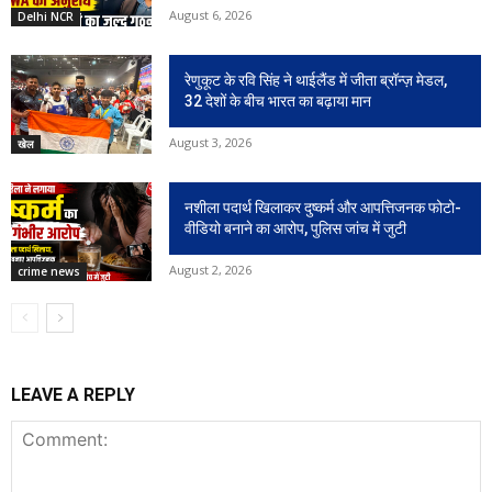
August 6, 2026
Delhi NCR
रेणुकूट के रवि सिंह ने थाईलैंड में जीता ब्रॉन्ज़ मेडल,
32 देशों के बीच भारत का बढ़ाया मान
August 3, 2026
खेल
नशीला पदार्थ खिलाकर दुष्कर्म और आपत्तिजनक फोटो-
वीडियो बनाने का आरोप, पुलिस जांच में जुटी
August 2, 2026
crime news
LEAVE A REPLY